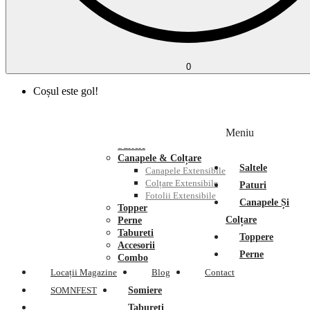
0
Coșul este gol!
Acasă
Produse
Reduceri
Meniu
Paturi
Saltele
Canapele & Colțare
Saltele
Canapele Extensibile
Colțare Extensibile
Paturi
Fotolii Extensibile
Canapele Și
Topper
Colțare
Perne
Tabureti
Toppere
Accesorii
Perne
Combo
Locații Magazine
Blog
Contact
SOMNFEST
Somiere
Tabureți