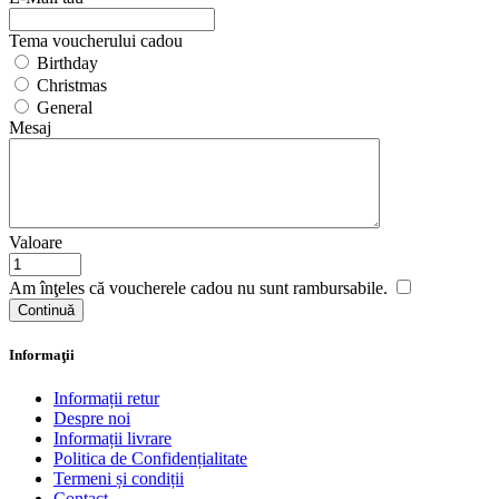
Tema voucherului cadou
Birthday
Christmas
General
Mesaj
Valoare
Am înţeles că voucherele cadou nu sunt rambursabile.
Informaţii
Informații retur
Despre noi
Informații livrare
Politica de Confidențialitate
Termeni și condiții
Contact