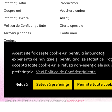
Informații retur
Producători
Despre noi
Vouchere cadou
Informații livrare
Afiliaţi
Politica de Confidențialitate
Oferte speciale
Termeni și condiții
Contul meu
Contact
Acest site folosește cookie-uri pentru a îmbunătăți
experiența de navigare și pentru analize statistice. Poț
accepta toate cookie-urile, refuza non-esențialele sau 
preferințele.
Vezi Politica de Confidențialitate
Refuză
Setează preferințe
Permite toate cooki
Saltele Paturi © 2026 | Un site găzduit de
maghost.ro