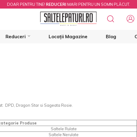
DOAR PENTRU TINE!
REDUCERI
MARI PENTRU UN SOMN PLĂCUT.
Reduceri
Locații Magazine
Blog
C
ierat: DPD, Dragon Star si Sageata Rosie.
ategorie Produse
Saltele Rulate
Saltele Nerulate