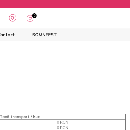
0
ontact
SOMNFEST
Taxă transport / buc
0 RON
0 RON