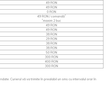
49 RON
49 RON
0 RON
*
49 RON / comandă
*
maxim 2 buc
49 RON
49 RON
38 RON
29 RON
38 RON
38 RON
50 RON
300 RON
400 RON
300 RON
date. Curierul vă va trimite în prealabil un sms cu intervalul orar în