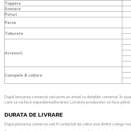
Toppere
Somiere
Paturi
Perne
Taburete
Accesorii
Canapele & colțare
După lansarea comenzii veți primi un email cu detaliile comenzii. În ziua 
care se va face expedierea/livrarea. Livrarea produselor se face până în
DURATA DE LIVRARE
Dupa plasarea comenzii veti fi contactat de catre unul dintre colegii no