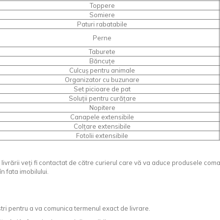
Toppere
Somiere
Paturi rabatabile
Perne
Taburete
Băncuțe
Culcuș pentru animale
Organizator cu buzunare
Set picioare de pat
Soluții pentru curățare
Nopitere
Canapele extensibile
Colțare extensibile
Fotolii extensibile
livrării veți fi contactat de către curierul care vă va aduce produsele coman
 fata imobilului.
stri pentru a va comunica termenul exact de livrare.