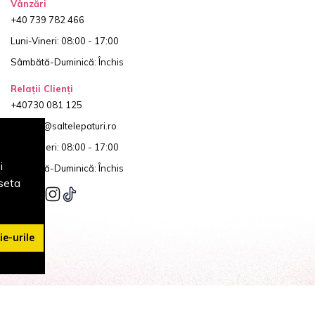
Vânzări
+40 739 782 466
Luni-Vineri: 08:00 - 17:00
Sâmbătă-Duminică: Închis
Relații Clienți
+40730 081 125
contact@saltelepaturi.ro
Luni-Vineri: 08:00 - 17:00
i
Sâmbătă-Duminică: Închis
seta
e-urile