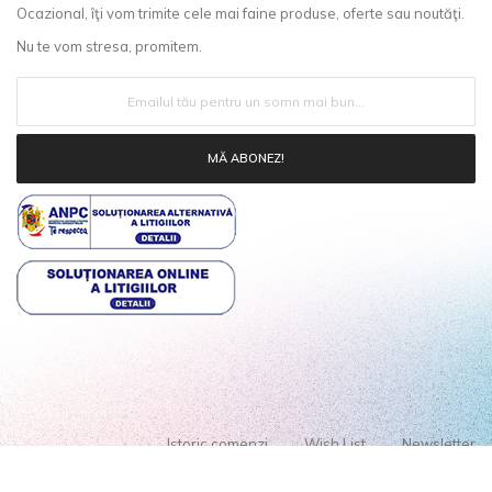
Ocazional, îţi vom trimite cele mai faine produse, oferte sau noutăţi.
Nu te vom stresa, promitem.
MĂ ABONEZ!
Istoric comenzi
Wish List
Newsletter