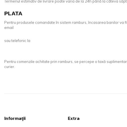
Termenul estimativ de livrare poate varia de la 24h până la câteva săptă
PLATA
Pentru produsele comandate în sistem ramburs, încasarea banilor va fi e
email
sau telefonic la
Pentru comenzile achitate prin ramburs, se percepe o taxă suplimentară 
curier.
Informaţii
Extra