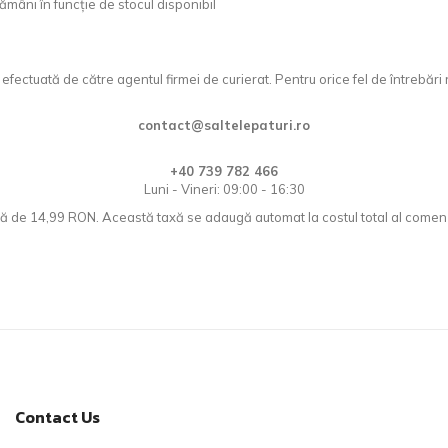
mâni în funcție de stocul disponibil
fectuată de către agentul firmei de curierat. Pentru orice fel de întrebăr
contact@saltelepaturi.ro
+40 739 782 466
Luni - Vineri: 09:00 - 16:30
de 14,99 RON. Această taxă se adaugă automat la costul total al comenzii ș
Contact Us