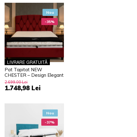
Nou
-35%
LIVRARE GRATUITĂ
Pat Tapitat NEW
CHESTER – Design Elegant
2.699,00 Lei
1.748,98 Lei
Nou
-37%