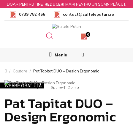
DOAR PENTRU TINE!
REDUCERI
MARI PENTRU UN SOMN PLĂCUT.
0739 782 466
contact@saltelepaturi.ro
0
Meniu
Căutare
Pat Tapitat DUO – Design Ergonomic
LIVRARE GRATUITĂ
0 Opinii
Spune-Ţi Opinia
Pat Tapitat DUO –
Design Ergonomic