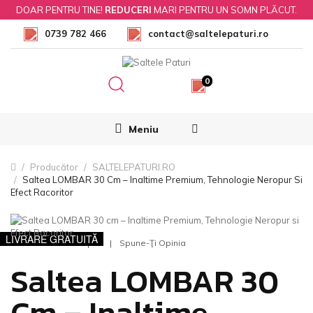
DOAR PENTRU TINE!
REDUCERI
MARI PENTRU UN SOMN PLĂCUT.
0739 782 466
contact@saltelepaturi.ro
0
Meniu
Producător
SALTELEPATURI.RO
Saltea LOMBAR 30 Cm – Inaltime Premium, Tehnologie Neropur Si
Efect Racoritor
LIVRARE GRATUITĂ
0 Opinii
Spune-Ţi Opinia
Saltea LOMBAR 30
Cm – Inaltime