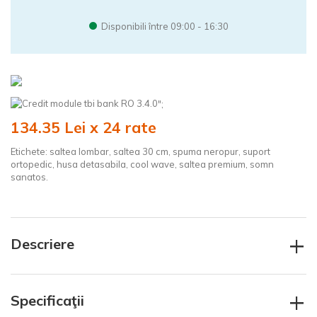
Disponibili între 09:00 - 16:30
";
134.35 Lei x 24 rate
Etichete:
saltea lombar
,
saltea 30 cm
,
spuma neropur
,
suport
ortopedic
,
husa detasabila
,
cool wave
,
saltea premium
,
somn
sanatos.
+
Descriere
+
Specificaţii