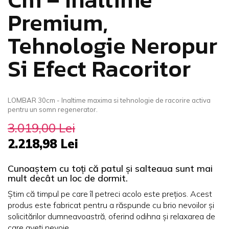
Premium,
Tehnologie Neropur
Si Efect Racoritor
LOMBAR 30cm - Inaltime maxima si tehnologie de racorire activa
pentru un somn regenerator.
3.019,00 Lei
2.218,98 Lei
Cunoaștem cu toți că patul și salteaua sunt mai
mult decât un loc de dormit.
Știm că timpul pe care îl petreci acolo este prețios. Acest
produs este fabricat pentru a răspunde cu brio nevoilor și
solicitărilor dumneavoastră, oferind odihna și relaxarea de
care aveți nevoie.