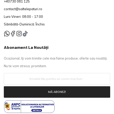
+40730 081 125
contact@saltelepaturi.ro
Luni-Vineri: 08:00 - 17:00
Sâmbătă-Duminică: Închis
Abonament La Noutăți
Ocazional, îţi vom trimite cele mai faine produse, oferte sau noutăţi.
Nu te vom stresa, promitem.
MĂ ABONEZ!