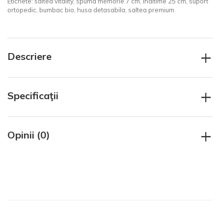
Etichete:
saltea vitality
,
spuma memorie 7 cm
,
inaltime 25 cm
,
suport
ortopedic
,
bumbac bio
,
husa detasabila
,
saltea premium.
+
Descriere
+
Specificaţii
+
Opinii (0)