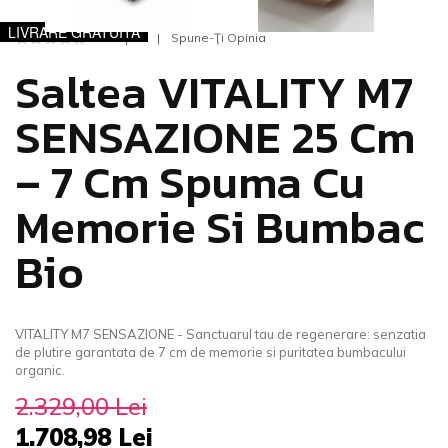
LIVRARE GRATUITĂ
0 Opinii
Spune-Ţi Opinia
Saltea VITALITY M7
SENSAZIONE 25 Cm
– 7 Cm Spuma Cu
Memorie Si Bumbac
Bio
VITALITY M7 SENSAZIONE - Sanctuarul tau de regenerare: senzatia
de plutire garantata de 7 cm de memorie si puritatea bumbacului
organic.
2.329,00 Lei
1.708,98 Lei