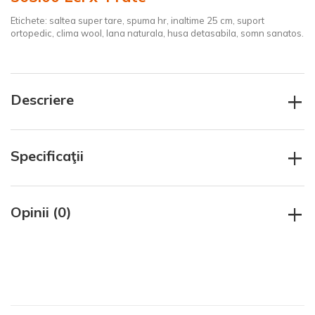
Etichete:
saltea super tare
,
spuma hr
,
inaltime 25 cm
,
suport
ortopedic
,
clima wool
,
lana naturala
,
husa detasabila
,
somn sanatos.
+
Descriere
+
Specificaţii
+
Opinii (0)