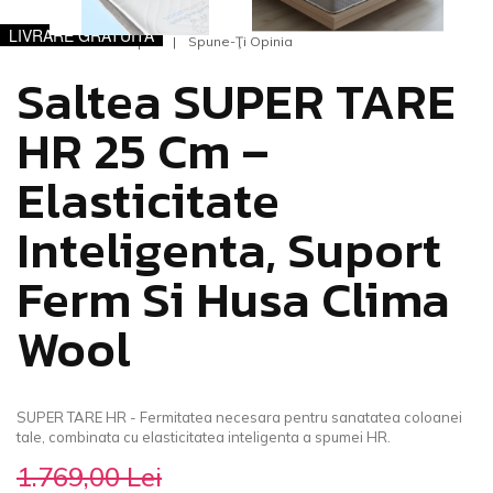
LIVRARE GRATUITĂ
0 Opinii
Spune-Ţi Opinia
Saltea SUPER TARE
HR 25 Cm –
Elasticitate
Inteligenta, Suport
Ferm Si Husa Clima
Wool
SUPER TARE HR - Fermitatea necesara pentru sanatatea coloanei
tale, combinata cu elasticitatea inteligenta a spumei HR.
1.769,00 Lei